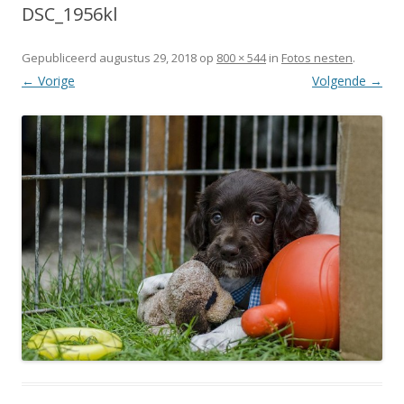
DSC_1956kl
Gepubliceerd
augustus 29, 2018
op
800 × 544
in
Fotos nesten
.
← Vorige
Volgende →