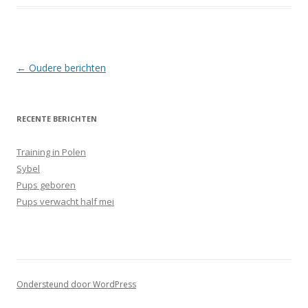
Berichtnavigatie
←
Oudere berichten
RECENTE BERICHTEN
Training in Polen
Sybel
Pups geboren
Pups verwacht half mei
Ondersteund door WordPress