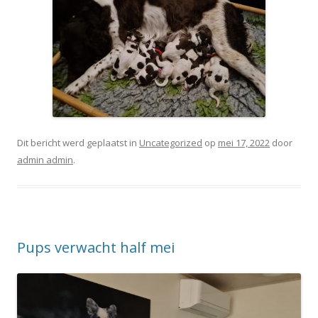
Dit bericht werd geplaatst in
Uncategorized
op
mei 17, 2022
door
admin admin
.
Pups verwacht half mei